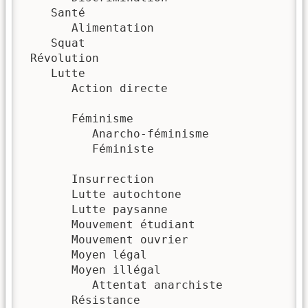
    Santé

       Alimentation

    Squat

 Révolution

    Lutte

       Action directe

       Féminisme

          Anarcho-féminisme

          Féministe

       Insurrection

       Lutte autochtone

       Lutte paysanne

       Mouvement étudiant

       Mouvement ouvrier

       Moyen légal

       Moyen illégal

          Attentat anarchiste

       Résistance
