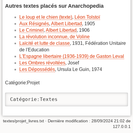
Autres textes placés sur Anarchopedia
Le loup et le chien (texte)
,
Léon Tolstoï
Aux Résignés
,
Albert Libertad
, 1905
Le Criminel
,
Albert Libertad
, 1906
La révolution inconnue, de Voline
Laïcité et lutte de classe
, 1931, Fédération Unitaire
de l'Education
L'Espagne libertaire (1936-1939) de Gaston Leval
Les Ombres révoltées
, Josef
Les Dépossédés
, Ursula Le Guin, 1974
Catégorie:Projet
Catégorie:Textes
textes/projet_livres.txt
· Dernière modification : 28/09/2024 21:02 de
127.0.0.1