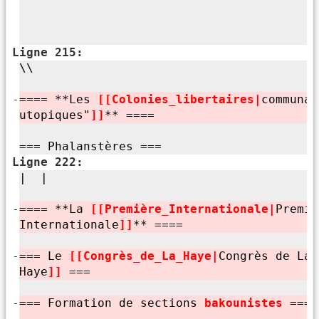
Ligne 215:
\\
-
==== **Les
[[Colonies_libertaires|
communau
utopiques"
]]
** ====
=== Phalanstères ===
Ligne 222:
| |
-
==== **La
[[Première_Internationale|
Premiè
Internationale
]]
** ====
-
=== Le
[[Congrès_de_La_Haye|
Congrès de La
Haye
]]
===
-
=== Formation de sections
bakounistes
===