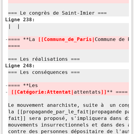
=== Le congrès de Saint-Imier ===
Ligne 238:
| |
-
==== **La
[[Commune_de_Paris|
Commune de Pa
====
=== Les réalisations ===
Ligne 248:
=== Les conséquences ===
-
==== **Les
-
[[Catégorie:
Attentat|
attentats
]]
** ====
Le mouvement anarchiste, suite à un congr
la [[propagande_par_le_fait|propagande par
fait]] sera proposé, s'
impliquera dans div
mouvements insurrectionnels et dans des at
contre des personnes dépositaire de l'
auto