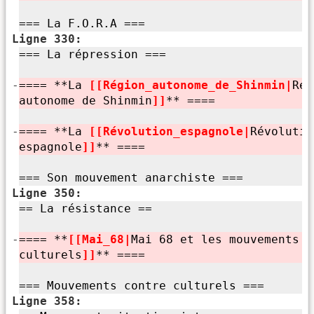
=== La F.O.R.A ===
Ligne 330:
=== La répression ===
-
==== **La
[[Région_autonome_de_Shinmin|
Rég
autonome de Shinmin
]]
** ====
-
==== **La
[[Révolution_espagnole|
Révolutio
espagnole
]]
** ====
=== Son mouvement anarchiste ===
Ligne 350:
== La résistance ==
-
==== **
[[Mai_68|
Mai 68 et les mouvements c
culturels
]]
** ====
=== Mouvements contre culturels ===
Ligne 358: