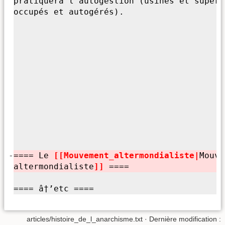
pratiquera l'
autogestion (usines et superm
occupés et autogérés).
-
==== Le
[[Mouvement_altermondialiste|
Mouve
altermondialiste
]]
====
==== â†’etc ====
articles/histoire_de_l_anarchisme.txt
· Dernière modification :