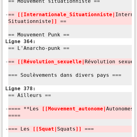
== Mouvement situationniste ==
-
==
[[Internationale_Situationniste|
Interna
Situationniste
]]
==
== Mouvement Punk ==
Ligne 364:
== L'
Anarcho-punk ==
-
==
[[Révolution_sexuelle|
Révolution sexuel
=== Soulèvements dans divers pays ===
Ligne 378:
== Ailleurs ==
-
==== **Les
[[Mouvement_autonome|
Autonomes
]
====
-
=== Les
[[Squat|
Squats
]]
===