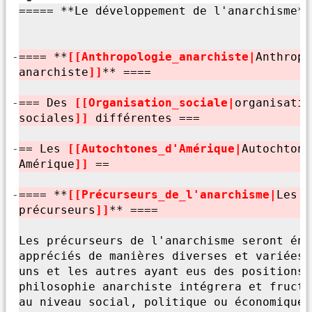
===== **Le développement de l'
anarchisme**
-
==== **
[[Anthropologie_anarchiste|
Anthropo
anarchiste
]]
** ====
-
=== Des
[[Organisation_sociale|
organisatio
sociales
]]
différentes ===
-
== Les
[[Autochtones_d'
Amérique|
Autochtone
Amérique
]]
==
-
==== **
[[Précurseurs_de_l'
anarchisme|
Les
précurseurs
]]
** ====
Les précurseurs de l'
anarchisme seront éno
appréciés de manières diverses et variées,
uns et les autres ayant eus des positions 
philosophie anarchiste intégrera et fructi
au niveau social, politique ou économique.