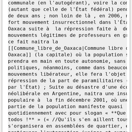
communale (en l'
autogérant),
voire la comb
(autant que celle de l'
État fédéral) penda
de deux ans ; non loin de là , en 2006, na
fort mouvement insurrectionnel dans l'
État
Oaxaca suite à la répression faite à des
mouvements légitimes de professeurs en gré
ce fait naitra la
[[Commune_libre_de_Oaxaca|Commune libre de
Oaxaca]] (la capitale) où la population se
prendra en main en toute autonomie, sans p
politiques, néanmoins, comme dans beaucoup
mouvements libérateur,
elle fera l'
objet d
répression de la part de paramilitaires (p
par l'
État) ;
Suite au désastre d'une écon
néolibérale en Argentine, naitra une insur
populaire à la fin décembre 2001, où une 
partie de la population manifeste quasi
quotidiennement avec pour slogan « **Que s
todos !** » (« //
Qu'
ils s'en aillent tous 
s'
organisera en assemblées de quartier, et