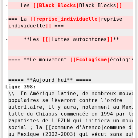
-
=== Les
[[Black_Blocks|
Black Blocks
]]
===
-
=== La
[[reprise_individuelle|
reprise
individuelle
]]
===
-
==== **Les
[[|
Luttes autochtones
]]
** ====
-
==== **Le mouvement
[[Écologisme|
écologist
====
===== **Aujourd'
hui** =====
Ligne 398:
\\ En Amérique latine, de nombreux mouvem
populaires se lèveront contre l'
ordre
autoritaire,
il y aura, notamment au Mexiq
lutte du Chiapas commencée en 1994 par les
zapatistes de l'EZLN qui initiera un mouve
social ; la [[commune_d'
Atenco|commune d'
A
au Mexique (2002-2003) qui vécut sans auto