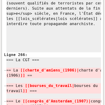
(souvent qualifiés de terroristes par ces
derniers). Suite aux attentats de la fin d
sup>
e</
sup>
siècle, en France, l'
État décr
les [[lois_scélérates|lois scélérates]] af
interdire toute propagande anarchiste.
Ligne 266:
=== La CGT ===
-
== La
[[charte_d'
amiens_(1906)|
charte d'
am
(1906)
]]
==
-
=== Les
[[bourses_du_travail|
bourses du
travail
]]
===
-
=== Le
[[congrès_d'
Amsterdam_(1907)|
congrè