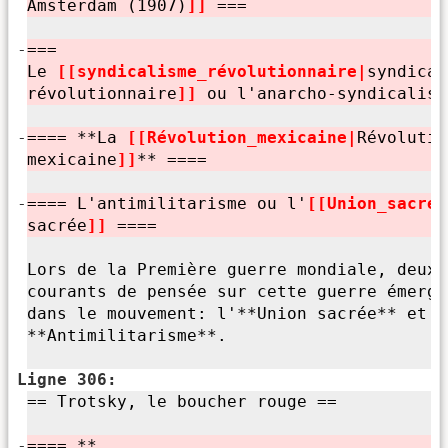
Amsterdam (1907)
]]
===
-
===
Le
[[syndicalisme_révolutionnaire|
syndical
révolutionnaire
]]
ou l'
anarcho-syndicalism
-
==== **La
[[Révolution_mexicaine|
Révolutio
mexicaine
]]
** ====
-
==== L'
antimilitarisme ou l'
[[Union_sacrée
sacrée
]]
====
Lors de la Première guerre mondiale, deux
courants de pensée sur cette guerre émergè
dans le mouvement: l'
**Union sacrée** et l
**Antimilitarisme**.
Ligne 306:
== Trotsky, le boucher rouge ==
-
==== **