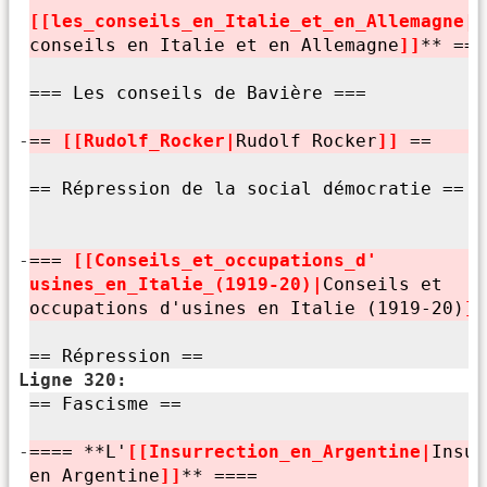
[[les_conseils_en_Italie_et_en_Allemagne|
l
conseils en Italie et en Allemagne
]]
** ===
=== Les conseils de Bavière ===
-
==
[[Rudolf_Rocker|
Rudolf Rocker
]]
==
== Répression de la social démocratie ==
-
===
[[Conseils_et_occupations_d'
usines_en_Italie_(1919-20)|
Conseils et
occupations d'
usines en Italie (1919-20)
]
== Répression ==
Ligne 320:
== Fascisme ==
-
==== **L'
[[Insurrection_en_Argentine|
Insur
en Argentine
]]
** ====